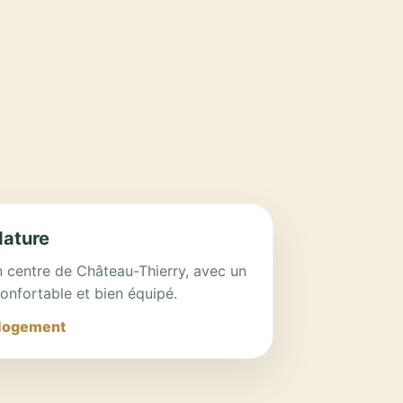
Nature
n centre de Château-Thierry, avec un
onfortable et bien équipé.
 logement