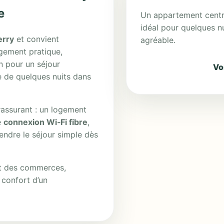
e
Un appartement centre
idéal pour quelques n
erry
et convient
agréable.
rgement pratique,
on pour un séjour
Voi
e de quelques nuits dans
assurant : un logement
e
connexion Wi‑Fi fibre
,
endre le séjour simple dès
nt des commerces,
 confort d’un