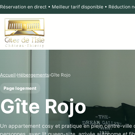
Réservation en direct • Meilleur tarif disponible • Réduction 
Accueil
›
Hébergements
›
Gîte Rojo
Page logement
Gîte Rojo
Un appartement cosy et pratique en plein centre-ville 
personnes, avec lit queen-size, arrivée autonome et fib