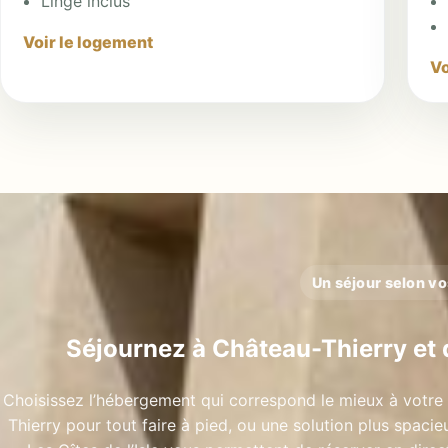
Linge inclus
Voir le logement
Vo
Un séjour selon vo
Séjournez à Château-Thierry et 
Choisissez l’hébergement qui correspond le mieux à votre 
Thierry pour tout faire à pied, ou une solution plus spaci