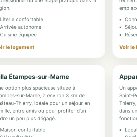
ofessionnel ou une étape pratique dans la
recherc
gion.
emplace
Literie confortable
Conn
Arrivée autonome
Séjou
Cuisine équipée
Réser
ir le logement
Voir le
illa Étampes-sur-Marne
Appar
e option plus spacieuse située à
Un appa
ampes-sur-Marne, à environ 3 km de
Saint-P
âteau-Thierry, idéale pour un séjour en
Thierry,
mille, entre amis ou pour profiter d’un
dans un
dre un peu plus dégagé.
fonctio
Maison confortable
Locat