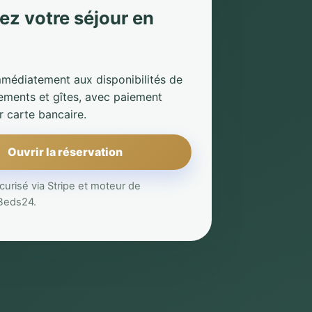
ez votre séjour en
médiatement aux disponibilités de
ements et gîtes, avec paiement
r carte bancaire.
Ouvrir la réservation
urisé via Stripe et moteur de
 Beds24.