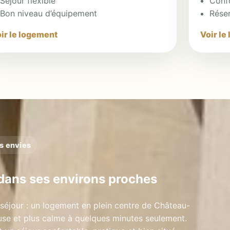
Séjour flexible
Conf
Bon niveau d’équipement
Réser
ir le logement
Voir le
s envies
dans ses environs proches
séjour : un logement en plein centre de Château-
euse et plus calme à quelques minutes seulement.