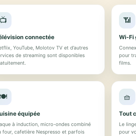
📺
📶
élévision connectée
Wi-Fi 
tflix, YouTube, Molotov TV et d’autres
Connexi
rvices de streaming sont disponibles
pour tr
atuitement.
films.
🍽️
🧺
uisine équipée
Tout 
laque à induction, micro-ondes combiné
Le linge
 four, cafetière Nespresso et parfois
pour vo