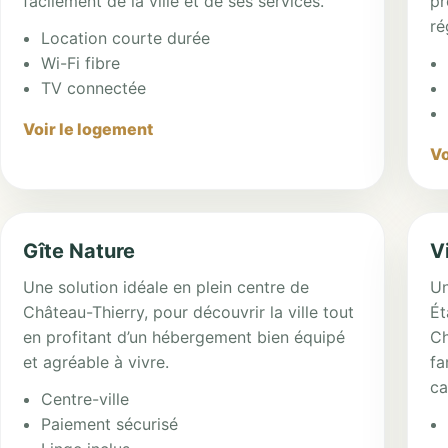
facilement de la ville et de ses services.
pr
ré
Location courte durée
Wi-Fi fibre
TV connectée
Voir le logement
Vo
Gîte Nature
V
Une solution idéale en plein centre de
Un
Château-Thierry, pour découvrir la ville tout
Ét
en profitant d’un hébergement bien équipé
Ch
et agréable à vivre.
fa
ca
Centre-ville
Paiement sécurisé