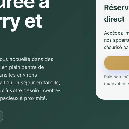
urée à
Réserv
ry et
direct
Accédez im
nos appart
sécurisé pa
vous accueille dans des
 en plein centre de
ans les environs
Paiement séc
il ou un séjour en famille,
réservation
x à votre besoin : centre-
pacieux à proximité.